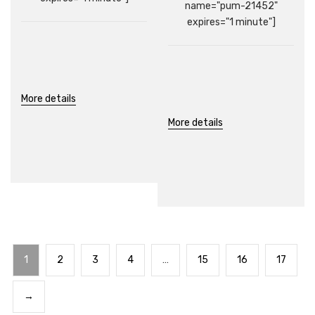
name="pum-21452"
expires="1 minute"]
More details
More details
1
2
3
4
…
15
16
17
→