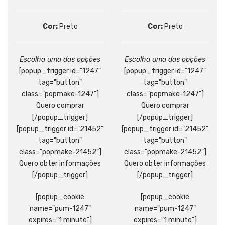
Cor:
Preto
Cor:
Preto
Escolha uma das opções
Escolha uma das opções
[popup_trigger id="1247"
[popup_trigger id="1247"
tag="button"
tag="button"
class="popmake-1247"]
class="popmake-1247"]
Quero comprar
Quero comprar
[/popup_trigger]
[/popup_trigger]
[popup_trigger id="21452"
[popup_trigger id="21452"
tag="button"
tag="button"
class="popmake-21452"]
class="popmake-21452"]
Quero obter informações
Quero obter informações
[/popup_trigger]
[/popup_trigger]
[popup_cookie
[popup_cookie
name="pum-1247"
name="pum-1247"
expires="1 minute"]
expires="1 minute"]