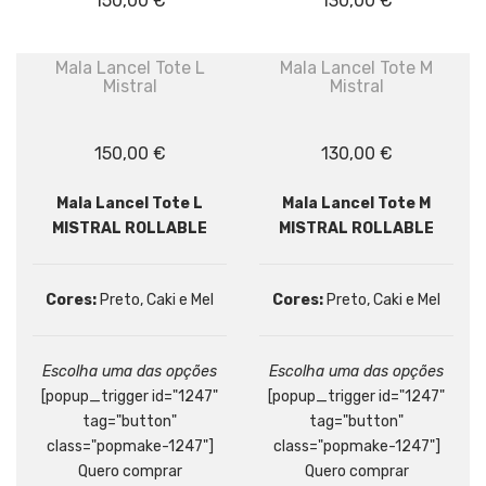
150,00
€
130,00
€
Mala Lancel Tote L
Mala Lancel Tote M
Mistral
Mistral
150,00
€
130,00
€
Mala Lancel Tote L
Mala Lancel Tote M
MISTRAL ROLLABLE
MISTRAL ROLLABLE
Cores:
Preto, Caki e Mel
Cores:
Preto, Caki e Mel
Escolha uma das opções
Escolha uma das opções
[popup_trigger id="1247"
[popup_trigger id="1247"
tag="button"
tag="button"
class="popmake-1247"]
class="popmake-1247"]
Quero comprar
Quero comprar