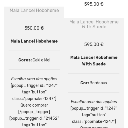
595,00
€
Mala Lancel Hoboheme
Mala Lancel Hoboheme
With Suede
550,00
€
Mala Lancel Hoboheme
595,00
€
Mala Lancel Hoboheme
Cores:
Caki e Mel
With Suede
Escolha uma das opções
Cor:
Bordeaux
[popup_trigger id="1247"
tag="button"
class="popmake-1247"]
Escolha uma das opções
Quero comprar
[popup_trigger id="1247"
[/popup_trigger]
tag="button"
[popup_trigger id="21452"
class="popmake-1247"]
tag="button"