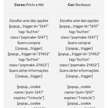
Cores:
Preto e Mel
Cor:
Bordeaux
Escolha uma das opções
Escolha uma das opções
[popup_trigger id="1247"
[popup_trigger id="1247"
tag="button"
tag="button"
class="popmake-1247"]
class="popmake-1247"]
Quero comprar
Quero comprar
[/popup_trigger]
[/popup_trigger]
[popup_trigger id="21452"
[popup_trigger id="21452"
tag="button"
tag="button"
class="popmake-21452"]
class="popmake-21452"]
Quero obter informações
Quero obter informações
[/popup_trigger]
[/popup_trigger]
[popup_cookie
[popup_cookie
name="pum-1247"
name="pum-1247"
expires="1 minute"]
expires="1 minute"]
[popup_cookie
[popup_cookie