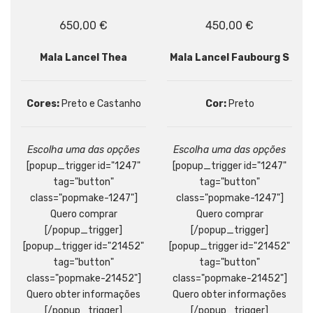
650,00
€
450,00
€
Mala Lancel Thea
Mala Lancel Faubourg S
Cores:
Preto e Castanho
Cor:
Preto
Escolha uma das opções
Escolha uma das opções
[popup_trigger id="1247"
[popup_trigger id="1247"
tag="button"
tag="button"
class="popmake-1247"]
class="popmake-1247"]
Quero comprar
Quero comprar
[/popup_trigger]
[/popup_trigger]
[popup_trigger id="21452"
[popup_trigger id="21452"
tag="button"
tag="button"
class="popmake-21452"]
class="popmake-21452"]
Quero obter informações
Quero obter informações
[/popup_trigger]
[/popup_trigger]