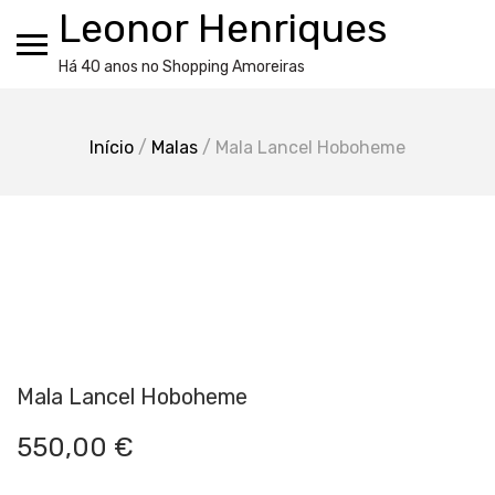
Skip
Leonor Henriques
to
content
Há 40 anos no Shopping Amoreiras
Início
/
Malas
/ Mala Lancel Hoboheme
Mala Lancel Hoboheme
550,00
€