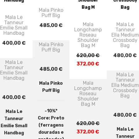
Mala Pinko
Puff Big
Mala Le
Tanneur
Mala
Mala Le
485,00
€
Emilie Small
Longchamp
Tanneur
Handbag
Roseau
Ella Medium
Shoulder
Crossbody
400,00
€
Mala Pinko
Bag M
Bag
Puff Big
620,00
€
480,00
€
Mala Le
O
O
372,00
€
Tanneur
485,00
€
preço
preço
Emilie Small
Mala Le
Handbag
Tanneur
original
atual
Mala
Mala Pinko
Ella Medium
Longchamp
era:
é:
Crossbody
Puff Big
Roseau
Bag
620,00 €.
372,00 €.
400,00
€
Shoulder
Bag M
-10%*
Mala Le
480,00
€
Core:
Preto
Tanneur
620,00
€
(ferragens
Emilie Small
Mala Le
O
O
372,00
€
douradas e
Handbag
Tanneur