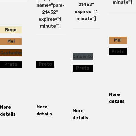
minute"]
21452"
name="pum-
expires="1
21452"
minute"]
expires="1
minute"]
Bege
Mel
Mel
Preto
Castanho
Cinzento
Preto
Preto
Preto
More
details
More
More
More
details
details
details