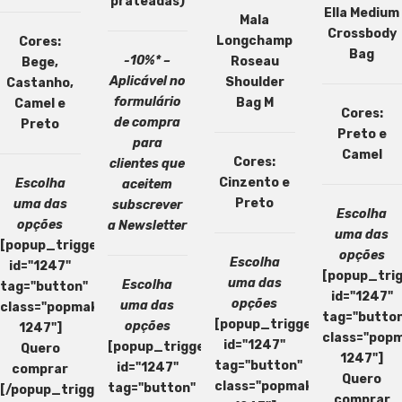
prateadas)
preço
preço
Ella Medium
Mala
original
atual
Crossbody
Longchamp
Cores:
era:
é:
Bag
-10%* –
Roseau
Bege,
620,00 €.
372,00 €.
Aplicável no
Shoulder
Castanho,
formulário
Bag M
Camel e
Cores:
de compra
Preto
Preto e
para
Camel
Cores:
clientes que
Cinzento e
Escolha
aceitem
Preto
uma das
subscrever
Escolha
opções
a Newsletter
uma das
[popup_trigger
opções
Escolha
id="1247"
[popup_tri
uma das
Escolha
tag="button"
id="1247"
opções
uma das
class="popmake-
tag="butto
[popup_trigger
opções
1247"]
class="pop
id="1247"
[popup_trigger
Quero
1247"]
tag="button"
id="1247"
comprar
Quero
class="popmake-
tag="button"
[/popup_trigger]
comprar