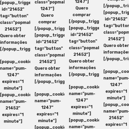
1247"]
class="popmake-
[popup_trigger
[/popup_tri
Quero
1247"]
id="21452"
[popup_tri
comprar
Quero
tag="button"
id="21452"
[/popup_trigger]
comprar
class="popmake-
tag="butto
[popup_trigger
[/popup_trigger]
21452"]
class="pop
id="21452"
[popup_trigger
Quero obter
21452"]
tag="button"
id="21452"
informações
Quero obter
class="popmake-
tag="button"
[/popup_trigger]
informaçõe
21452"]
class="popmake-
[/popup_tri
Quero obter
[popup_cookie
21452"]
informações
name="pum-
Quero obter
[popup_coo
[/popup_trigger]
1247"
informações
name="pum
expires="1
[/popup_trigger]
1247"
[popup_cookie
minute"]
expires="1
name="pum-
[popup_cookie
[popup_cookie
minute"]
1247"
name="pum-
name="pum-
[popup_coo
expires="1
1247"
21452"
name="pum
minute"]
expires="1
expires="1
21452"
[popup_cookie
minute"]
minute"]
expires="1
name="pum-
[popup_cookie