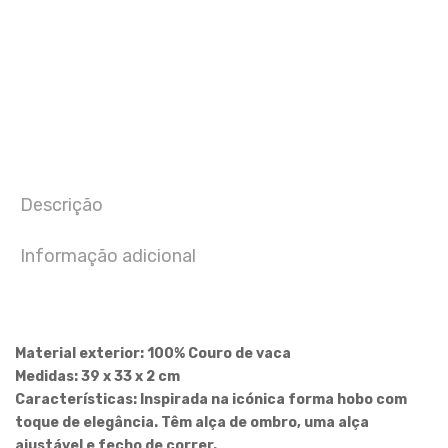
Descrição
Informação adicional
Material exterior:
100% Couro de vaca
Medidas:
39 x 33 x 2 cm
Características:
Inspirada na icónica forma hobo com
toque de elegância. Têm alça de ombro, uma alça
ajustável e fecho de correr.