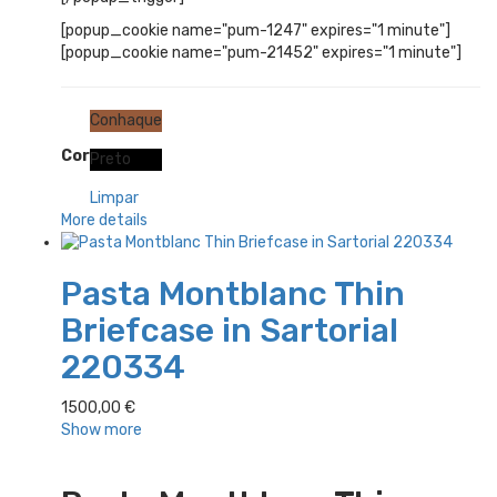
[popup_cookie name="pum-1247" expires="1 minute"]
[popup_cookie name="pum-21452" expires="1 minute"]
Conhaque
Cor
Preto
Limpar
More details
Pasta Montblanc Thin
Briefcase in Sartorial
220334
1500,00
€
Show more