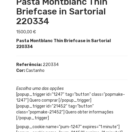
Pasta Montblanc Thin
Briefcase in Sartorial
220334
1500,00
€
Pasta Montblanc Thin Briefcase in Sartorial
220334
Referência:
220334
Cor:
Castanho
Escolha uma das opções
[popup_trigger id="1247" tag="button" class="popmake-
1247"] Quero comprar [/popup_trigger]
[popup_trigger id="21452" tag="button"
class="popmake-21452"] Quero obter informações
[/popup_trigger]
[popup_cookie name="pum-1247" expires="1 minute"]