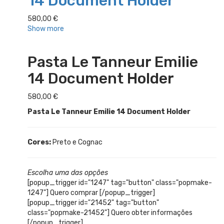
14 Document Holder
580,00
€
Show more
Pasta Le Tanneur Emilie
14 Document Holder
580,00
€
Pasta Le Tanneur Emilie 14 Document Holder
Cores:
Preto e Cognac
Escolha uma das opções
[popup_trigger id="1247" tag="button" class="popmake-
1247"] Quero comprar [/popup_trigger]
[popup_trigger id="21452" tag="button"
class="popmake-21452"] Quero obter informações
[/popup_trigger]