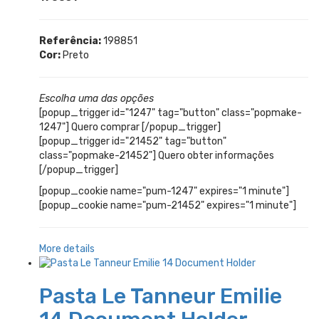
Referência:
198851
Cor:
Preto
Escolha uma das opções
[popup_trigger id="1247" tag="button" class="popmake-
1247"] Quero comprar [/popup_trigger]
[popup_trigger id="21452" tag="button"
class="popmake-21452"] Quero obter informações
[/popup_trigger]
[popup_cookie name="pum-1247" expires="1 minute"]
[popup_cookie name="pum-21452" expires="1 minute"]
More details
Pasta Le Tanneur Emilie