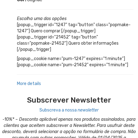
Escolha uma das opções
[popup_trigger id="1247" tag="button" class="popmake-
1247"] Quero comprar [/popup_trigger]
[popup_trigger id="21452" tag="button"
class="popmake-21452"] Quero obter informações
[/popup_trigger]
[popup_cookie name="pum-1247" expires="1 minute"]
[popup_cookie name="pum-21452" expires="1 minute"]
More details
Subscrever Newsletter
Subscreva a nossa
newsletter
-10%* – Desconto aplicável apenas nos produtos assinalados, para
clientes que aceitem subscrever a Newsletter. Para usufruir deste
desconto, deverá selecionar a opção no formulário de compra. Não
acumula com outras promoções. Válido de 01/04/2025 a