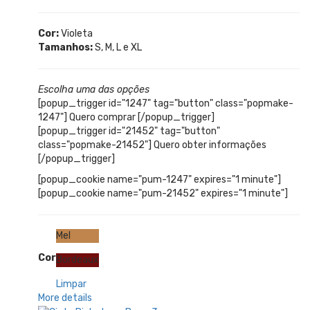
Cor:
Violeta
Tamanhos:
S, M, L e XL
Escolha uma das opções
[popup_trigger id="1247" tag="button" class="popmake-
1247"] Quero comprar [/popup_trigger]
[popup_trigger id="21452" tag="button"
class="popmake-21452"] Quero obter informações
[/popup_trigger]
[popup_cookie name="pum-1247" expires="1 minute"]
[popup_cookie name="pum-21452" expires="1 minute"]
Mel
Cor
Bordeaux
Limpar
More details