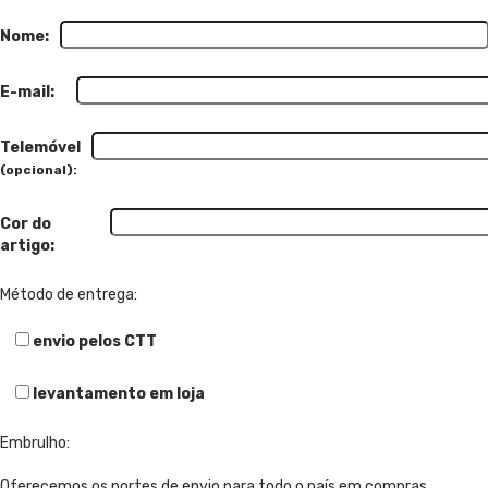
Nome:
E-mail:
Telemóvel
(opcional):
Cor do
artigo:
Método de entrega:
envio pelos CTT
levantamento em loja
Embrulho:
Oferecemos os portes de envio para todo o país em compras