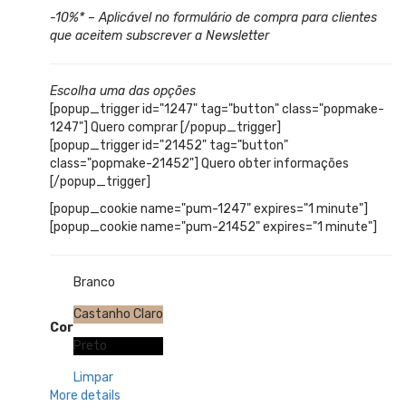
-10%* – Aplicável no formulário de compra para clientes
que aceitem subscrever a Newsletter
Escolha uma das opções
[popup_trigger id="1247" tag="button" class="popmake-
1247"] Quero comprar [/popup_trigger]
[popup_trigger id="21452" tag="button"
class="popmake-21452"] Quero obter informações
[/popup_trigger]
[popup_cookie name="pum-1247" expires="1 minute"]
[popup_cookie name="pum-21452" expires="1 minute"]
Branco
Castanho Claro
Cor
Preto
Limpar
More details