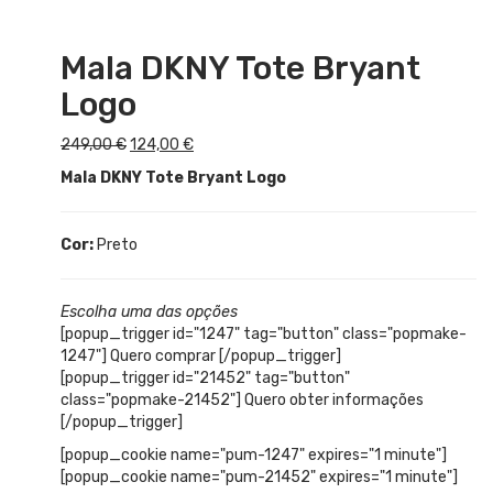
original
atual
era:
é:
Mala DKNY Tote Bryant
249,00 €.
124,00 €.
Logo
O
O
249,00
€
124,00
€
preço
preço
Mala DKNY Tote Bryant Logo
original
atual
era:
é:
249,00 €.
124,00 €.
Cor:
Preto
Escolha uma das opções
[popup_trigger id="1247" tag="button" class="popmake-
1247"] Quero comprar [/popup_trigger]
[popup_trigger id="21452" tag="button"
class="popmake-21452"] Quero obter informações
[/popup_trigger]
[popup_cookie name="pum-1247" expires="1 minute"]
[popup_cookie name="pum-21452" expires="1 minute"]