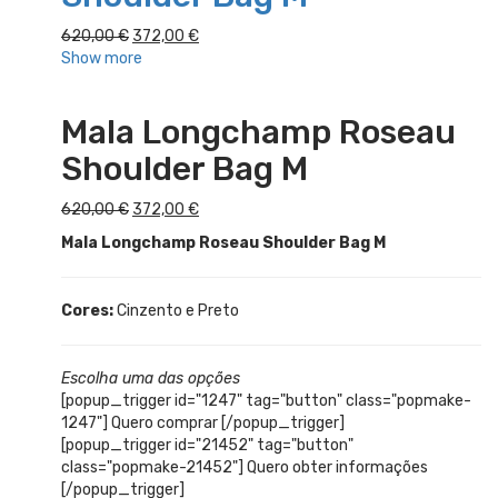
O
O
620,00
€
372,00
€
preço
preço
Show more
original
atual
era:
é:
Mala Longchamp Roseau
620,00 €.
372,00 €.
Shoulder Bag M
O
O
620,00
€
372,00
€
preço
preço
Mala Longchamp Roseau Shoulder Bag M
original
atual
era:
é:
620,00 €.
372,00 €.
Cores:
Cinzento e Preto
Escolha uma das opções
[popup_trigger id="1247" tag="button" class="popmake-
1247"] Quero comprar [/popup_trigger]
[popup_trigger id="21452" tag="button"
class="popmake-21452"] Quero obter informações
[/popup_trigger]