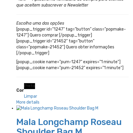
que aceitem subscrever a Newsletter
Escolha uma das opções
[popup_trigger id="1247" tag="button" class="popmake-
1247"] Quero comprar [/popup_trigger]
[popup_trigger id="21452" tag="button"
class="popmake-21452"] Quero obter informações
[/popup_trigger]
[popup_cookie name="pum-1247" expires="1 minute"]
[popup_cookie name="pum-21452" expires="1 minute"]
Preto
Cor
Limpar
More details
Mala Longchamp Roseau
Shoulder Bag M