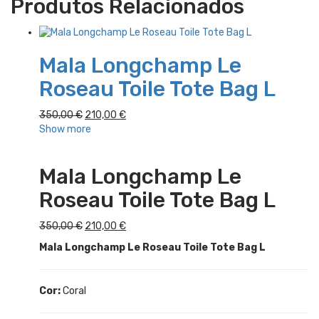
Produtos Relacionados
Mala Longchamp Le
Roseau Toile Tote Bag L
O
O
350,00
€
210,00
€
preço
preço
Show more
original
atual
era:
é:
Mala Longchamp Le
350,00 €.
210,00 €.
Roseau Toile Tote Bag L
O
O
350,00
€
210,00
€
preço
preço
Mala Longchamp Le Roseau Toile Tote Bag L
original
atual
era:
é:
350,00 €.
210,00 €.
Cor:
Coral