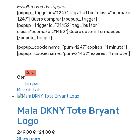
Escolha uma das opções
[popup_trigger id="1247" tag="button" class="popmake-
1247"] Quero comprar [/popup_trigger]
[popup_trigger id="21452" tag="button"
class="popmake-21452"] Quero obter informações
[/popup_trigger]
[popup_cookie name="pum-1247" expires="1 minute"]
[popup_cookie name="pum-21452" expires="1 minute"]
Coral
Cor
Limpar
More details
Mala DKNY Tote Bryant
Logo
O
O
249,00
€
124,00
€
preço
preço
Show more