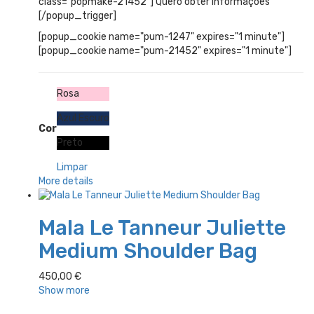
class="popmake-21452"] Quero obter informações
[/popup_trigger]
[popup_cookie name="pum-1247" expires="1 minute"]
[popup_cookie name="pum-21452" expires="1 minute"]
Rosa
Azul Escuro
Cor
Preto
Limpar
More details
Mala Le Tanneur Juliette
Medium Shoulder Bag
450,00
€
Show more