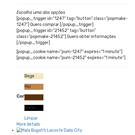
Escolha uma das opções
[popup_trigger id="1247" tag="button" class="popmake-
1247"] Quero comprar [/popup_trigger]
[popup_trigger id="21452" tag="button"
class="popmake-21452"] Quero obter informações
[/popup_trigger]
[popup_cookie name="pum-1247" expires="1 minute"]
[popup_cookie name="pum-21452" expires="1 minute"]
Bege
Mel
Cor
Castanho
Preto
Limpar
More details