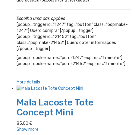
que aceitem subscrever a Newsletter
Escolha uma das opções
[popup_trigger id="1247" tag="button" class="popmake-
1247"] Quero comprar [/popup_trigger]
[popup_trigger id="21452" tag="button"
class="popmake-21452"] Quero obter informações
[/popup_trigger]
[popup_cookie name="pum-1247" expires="1 minute"]
[popup_cookie name="pum-21452" expires="1 minute"]
More details
Mala Lacoste Tote
Concept Mini
85,00
€
Show more