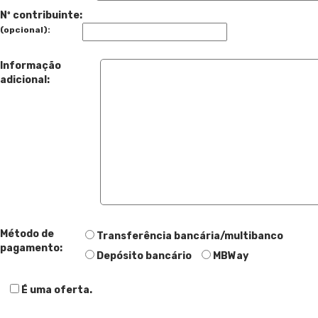
Nº contribuinte:
(opcional):
Informação
adicional:
Método de
Transferência bancária/multibanco
pagamento:
Depósito bancário
MBWay
É uma oferta.