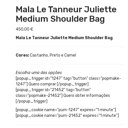
Mala Le Tanneur Juliette
Medium Shoulder Bag
450,00
€
Mala Le Tanneur Juliette Medium Shoulder Bag
Cores:
Castanho, Preto e Camel
Escolha uma das opções
[popup_trigger id="1247" tag="button" class="popmake-
1247"] Quero comprar [/popup_trigger]
[popup_trigger id="21452" tag="button"
class="popmake-21452"] Quero obter informações
[/popup_trigger]
[popup_cookie name="pum-1247" expires="1 minute"]
[popup_cookie name="pum-21452" expires="1 minute"]