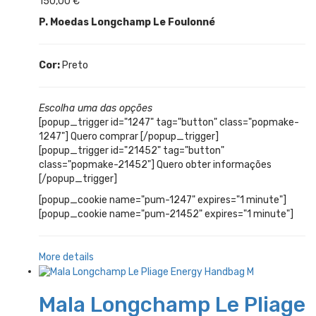
150,00
€
P. Moedas Longchamp Le Foulonné
Cor:
Preto
Escolha uma das opções
[popup_trigger id="1247" tag="button" class="popmake-
1247"] Quero comprar [/popup_trigger]
[popup_trigger id="21452" tag="button"
class="popmake-21452"] Quero obter informações
[/popup_trigger]
[popup_cookie name="pum-1247" expires="1 minute"]
[popup_cookie name="pum-21452" expires="1 minute"]
More details
Mala Longchamp Le Pliage