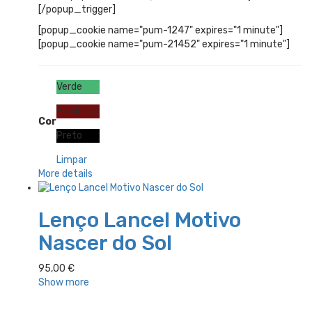
[/popup_trigger]
[popup_cookie name="pum-1247" expires="1 minute"]
[popup_cookie name="pum-21452" expires="1 minute"]
Verde
Bordeaux
Cor
Preto
Limpar
More details
Lenço Lancel Motivo
Nascer do Sol
95,00
€
Show more