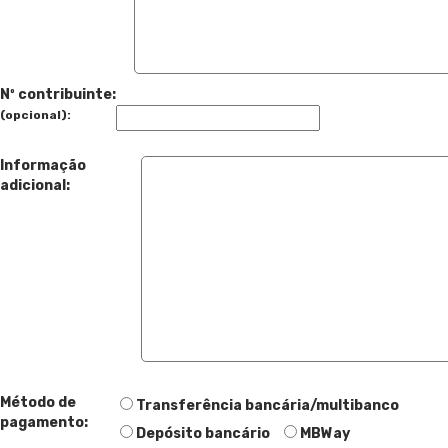
Nº contribuinte:
(opcional):
Informação
adicional:
Método de
Transferência bancária/multibanco
pagamento:
Depósito bancário
MBWay