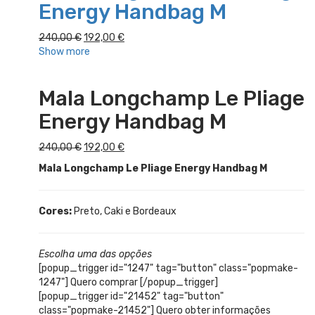
Energy Handbag M
O
O
240,00
€
192,00
€
preço
preço
Show more
original
atual
era:
é:
Mala Longchamp Le Pliage
240,00 €.
192,00 €.
Energy Handbag M
O
O
240,00
€
192,00
€
preço
preço
Mala Longchamp Le Pliage Energy Handbag M
original
atual
era:
é:
240,00 €.
192,00 €.
Cores:
Preto, Caki e Bordeaux
Escolha uma das opções
[popup_trigger id="1247" tag="button" class="popmake-
1247"] Quero comprar [/popup_trigger]
[popup_trigger id="21452" tag="button"
class="popmake-21452"] Quero obter informações