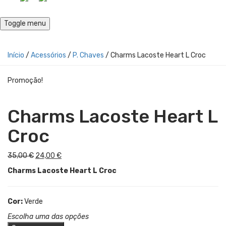
Toggle menu
Início
/
Acessórios
/
P. Chaves
/ Charms Lacoste Heart L Croc
Promoção!
Charms Lacoste Heart L
Croc
O
O
35,00
€
24,00
€
preço
preço
Charms Lacoste Heart L Croc
original
atual
era:
é:
35,00 €.
24,00 €.
Cor:
Verde
Escolha uma das opções