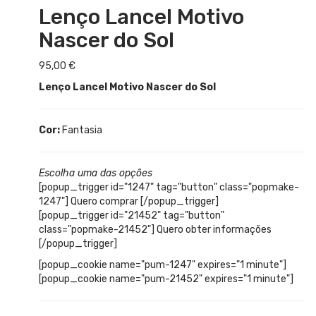
Lenço Lancel Motivo
Nascer do Sol
95,00
€
Lenço Lancel Motivo Nascer do Sol
Cor:
Fantasia
Escolha uma das opções
[popup_trigger id="1247" tag="button" class="popmake-
1247"] Quero comprar [/popup_trigger]
[popup_trigger id="21452" tag="button"
class="popmake-21452"] Quero obter informações
[/popup_trigger]
[popup_cookie name="pum-1247" expires="1 minute"]
[popup_cookie name="pum-21452" expires="1 minute"]