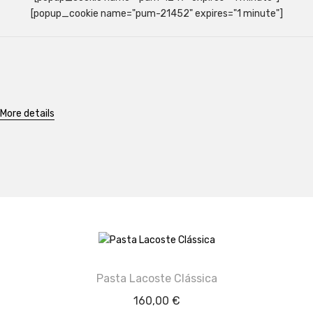
[popup_cookie name="pum-21452" expires="1 minute"]
More details
Pasta Lacoste Clássica
160,00
€