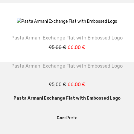
Pasta Armani Exchange Flat with Embossed Logo
O
O
95,00
€
66,00
€
preço
preço
original
atual
Pasta Armani Exchange Flat with Embossed Logo
era:
é:
95,00 €.
66,00 €.
O
O
95,00
€
66,00
€
preço
preço
Pasta Armani Exchange Flat with Embossed Logo
original
atual
era:
é:
95,00 €.
66,00 €.
Cor:
Preto