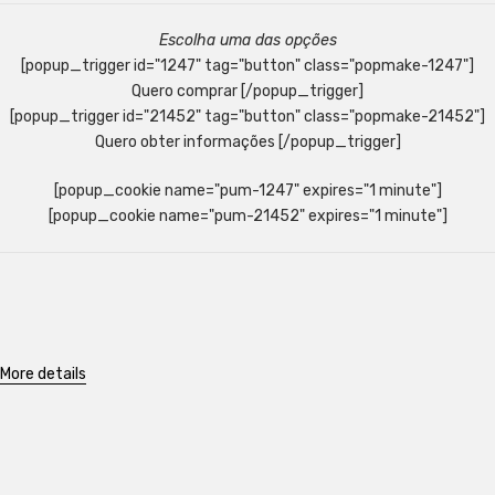
Escolha uma das opções
[popup_trigger id="1247" tag="button" class="popmake-1247"]
Quero comprar [/popup_trigger]
[popup_trigger id="21452" tag="button" class="popmake-21452"]
Quero obter informações [/popup_trigger]
[popup_cookie name="pum-1247" expires="1 minute"]
[popup_cookie name="pum-21452" expires="1 minute"]
More details