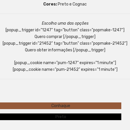
Cores:
Preto e Cognac
Escolha uma das opções
[popup_trigger id="1247" tag="button" class="popmake-1247"]
Quero comprar [/popup_trigger]
[popup_trigger id="21452" tag="button" class="popmake-21452"]
Quero obter informações [/popup_trigger]
[popup_cookie name="pum-1247" expires="1 minute"]
[popup_cookie name="pum-21452" expires="1 minute"]
Conhaque
Preto