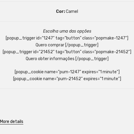
Cor:
Camel
Escolha uma das opções
[popup_trigger id="1247" tag="button" class="popmake-1247"]
Quero comprar [/popup_trigger]
[popup_trigger id="21452" tag="button" class="popmake-21452"]
Quero obter informações [/popup_trigger]
[popup_cookie name="pum-1247" expires="1 minute"]
[popup_cookie name="pum-21452" expires="1 minute"]
More details