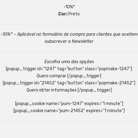
-10%*
Cor:
Preto
-10%* – Aplicável no formulário de compra para clientes que aceitem
subscrever a Newsletter
Escolha uma das opções
[popup_trigger id="1247" tag="button" class="popmake-1247"]
Quero comprar [/popup_trigger]
[popup_trigger id="21452" tag="button" class="popmake-21452"]
Quero obter informações [/popup_trigger]
[popup_cookie name="pum-1247" expires="1 minute"]
[popup_cookie name="pum-21452" expires="1 minute"]