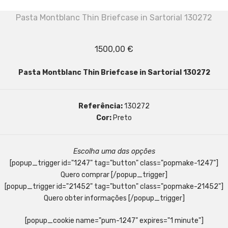
Pasta Montblanc Thin Briefcase in Sartorial 130272
1500,00
€
Pasta Montblanc Thin Briefcase in Sartorial 130272
Referência:
130272
Cor:
Preto
Escolha uma das opções
[popup_trigger id="1247" tag="button" class="popmake-1247"]
Quero comprar [/popup_trigger]
[popup_trigger id="21452" tag="button" class="popmake-21452"]
Quero obter informações [/popup_trigger]
[popup_cookie name="pum-1247" expires="1 minute"]