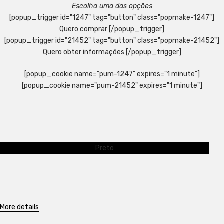
Escolha uma das opções
[popup_trigger id="1247" tag="button" class="popmake-1247"]
Quero comprar [/popup_trigger]
[popup_trigger id="21452" tag="button" class="popmake-21452"]
Quero obter informações [/popup_trigger]
[popup_cookie name="pum-1247" expires="1 minute"]
[popup_cookie name="pum-21452" expires="1 minute"]
Preto
More details