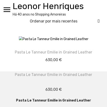
Skip
Leonor Henriques
to
content
Há 40 anos no Shopping Amoreiras
Pasta Le Tanneur Emilie in Grained Leather
630,00
€
Pasta Le Tanneur Emilie in Grained Leather
630,00
€
Pasta Le Tanneur Emilie in Grained Leather