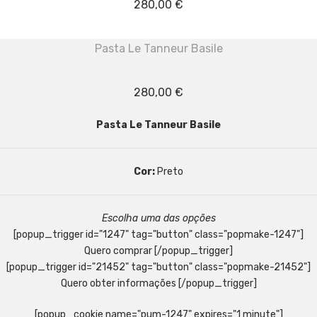
280,00
€
Pasta Le Tanneur Basile
280,00
€
Pasta Le Tanneur Basile
Cor:
Preto
Escolha uma das opções
[popup_trigger id="1247" tag="button" class="popmake-1247"]
Quero comprar [/popup_trigger]
[popup_trigger id="21452" tag="button" class="popmake-21452"]
Quero obter informações [/popup_trigger]
[popup_cookie name="pum-1247" expires="1 minute"]