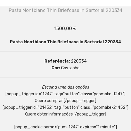
Pasta Montblanc Thin Briefcase in Sartorial 220334
1500,00
€
Pasta Montblanc Thin Briefcase in Sartorial 220334
Referência:
220334
Cor:
Castanho
Escolha uma das opções
[popup_trigger id="1247" tag="button" class="popmake-1247"]
Quero comprar [/popup_trigger]
[popup_trigger id="21452" tag="button" class="popmake-21452"]
Quero obter informações [/popup_trigger]
[popup_cookie name="pum-1247" expires="1 minute"]