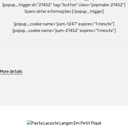
[popup_trigger id="21452" tag="button" class="popmake-21452"]
Quero obter informações [/popup_trigger]
[popup_cookie name="pum-1247" expires="1 minute"]
[popup_cookie name="pum-21452" expires="1 minute"]
More details