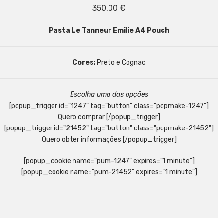
350,00
€
Pasta Le Tanneur Emilie A4 Pouch
Cores:
Preto e Cognac
Escolha uma das opções
[popup_trigger id="1247" tag="button" class="popmake-1247"]
Quero comprar [/popup_trigger]
[popup_trigger id="21452" tag="button" class="popmake-21452"]
Quero obter informações [/popup_trigger]
[popup_cookie name="pum-1247" expires="1 minute"]
[popup_cookie name="pum-21452" expires="1 minute"]