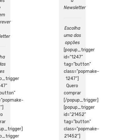
tes
a
e
Newsletter
tem
rever
Escolha
uma das
etter
opções
[popup_trigger
lha
id="1247"
das
tag="button"
es
class="popmake-
p_trigger
1247"]
247"
Quero
button"
comprar
s="popmake-
[/popup_trigger]
"]
[popup_trigger
ro
id="21452"
rar
tag="button"
up_trigger]
class="popmake-
p_trigger
21452"]