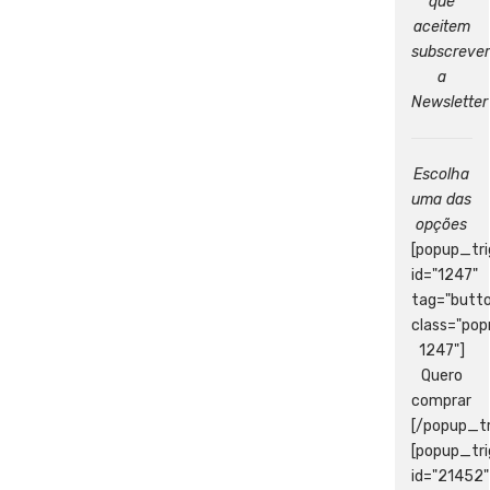
que
aceitem
subscrever
a
Newsletter
Escolha
uma das
opções
[popup_tri
id="1247"
tag="butt
class="po
1247"]
Quero
comprar
[/popup_tr
[popup_tri
id="21452"