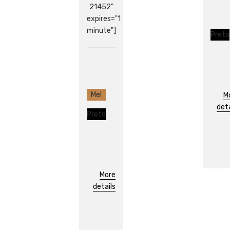
21452"
expires="1
minute"]
Preto
Mel
M
deta
Preto
More
details