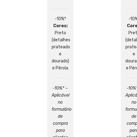
-10%*
-10
Cores:
Core
Preto
Pre
(detalhes
(deta
prateado
prate
e
e
dourado)
doura
e Pérola
e Pér
-10%* –
-10%
Aplicável
Aplic
no
no
formulário
formu
de
de
compra
comp
para
par