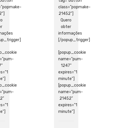
button"
tag="button"
s="popmake-
class="popmake-
2"]
21452"]
ro
Quero
er
obter
rmações
informações
up_trigger]
[/popup_trigger]
p_cookie
[popup_cookie
="pum-
name="pum-
7"
1247"
es="1
expires="1
e"]
minute"]
p_cookie
[popup_cookie
="pum-
name="pum-
2"
21452"
es="1
expires="1
e"]
minute"]