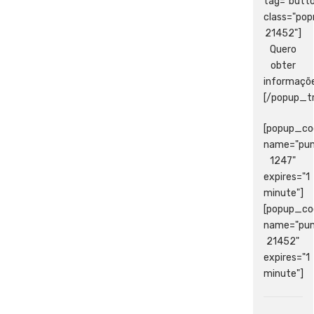
tag="butt
class="po
21452"]
Quero
obter
informaçõ
[/popup_tr
[popup_co
name="pu
1247"
expires="1
minute"]
[popup_co
name="pu
21452"
expires="1
minute"]