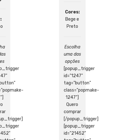
Cores:
:
Bege e
to
Preto
lha
Escolha
das
uma das
es
opções
p_trigger
[popup_trigger
247"
id="1247"
button"
tag="button"
s="popmake-
class="popmake-
"]
1247"]
ro
Quero
rar
comprar
up_trigger]
[/popup_trigger]
p_trigger
[popup_trigger
1452"
id="21452"