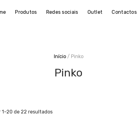
me
Produtos
Redes sociais
Outlet
Contactos
Início
/ Pinko
Pinko
Ordenado
 1–20 de 22 resultados
por
mais
recentes