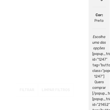
Cor:
Preto
Escolha
uma das
opções
[popup_tri
id="1247"
tag="butt
class="po
1247"]
Quero
comprar
FILTRAR
LIMPAR FILTROS
[/popup_tr
[popup_tri
id="21452"