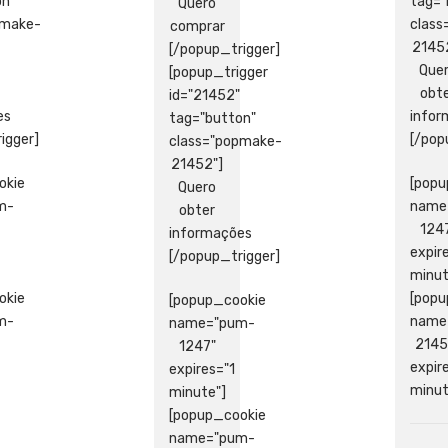
on"
tag="
Quero
pmake-
clas
comprar
2145
[/popup_trigger]
Que
[popup_trigger
obt
id="21452"
es
info
tag="button"
igger]
[/pop
class="popmake-
21452"]
okie
[popu
Quero
m-
name
obter
124
informações
expir
[/popup_trigger]
minut
okie
[popu
[popup_cookie
m-
name
name="pum-
2145
1247"
expir
expires="1
minut
minute"]
[popup_cookie
name="pum-