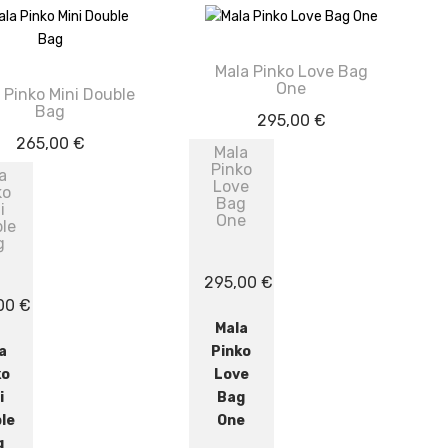
Mala Pinko Love Bag
One
 Pinko Mini Double
Bag
295,00
€
265,00
€
Mala
Pinko
a
Love
ko
Bag
i
One
le
g
295,00
€
,00
€
Mala
a
Pinko
ko
Love
i
Bag
le
One
g