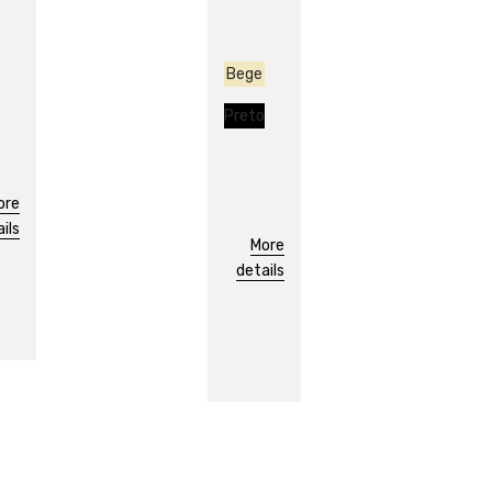
Bege
Preto
ore
ils
More
details