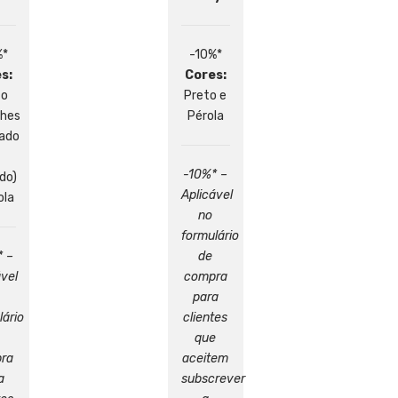
%*
-10%*
s:
Cores:
to
Preto e
lhes
Pérola
ado
-10%* –
do)
Aplicável
ola
no
formulário
* –
de
ável
compra
para
lário
clientes
que
ra
aceitem
a
subscrever