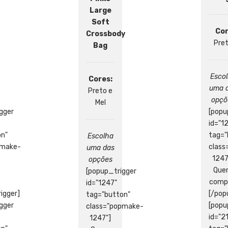
through
Large
350,00 €
Soft
Cor
Crossbody
Pre
Bag
Esco
Cores:
uma 
Preto e
opçõ
Mel
gger
[popu
id="1
on"
tag="
Escolha
pmake-
clas
uma das
1247
opções
Que
[popup_trigger
comp
id="1247"
igger]
[/pop
tag="button"
gger
[popu
class="popmake-
id="2
1247"]