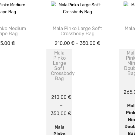
inko Medium
Mala Pinko Large Soft
Mala
ape Bag
Crossbody Bag
Price
65,00
€
210,00
€
–
350,00
€
range:
Mala
Mal
Pinko
Pin
210,00 €
Large
Min
through
Soft
Doub
Crossbody
Ba
350,00 €
Bag
265
210,00
€
–
Mal
Price
Pin
350,00
€
Min
range:
Doub
Mala
210,00 €
Ba
Pinko