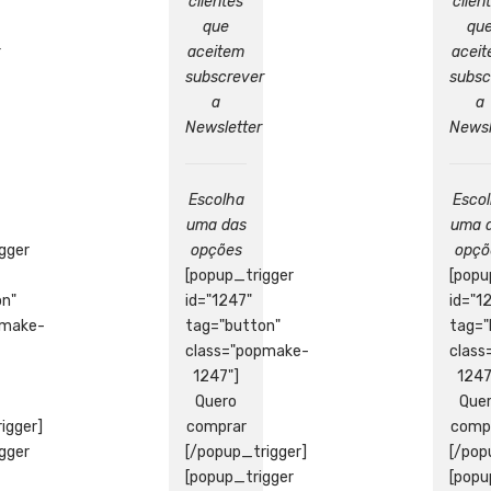
clientes
clien
que
qu
aceitem
acei
subscrever
subsc
a
a
Newsletter
Newsl
Escolha
Esco
uma das
uma 
gger
opções
opçõ
[popup_trigger
[popu
on"
id="1247"
id="1
pmake-
tag="button"
tag="
class="popmake-
clas
1247"]
1247
Quero
Que
igger]
comprar
comp
gger
[/popup_trigger]
[/pop
[popup_trigger
[popu