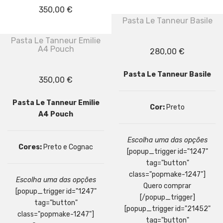
350,00
€
Pasta Le Tanneur Basile
Pasta Le Tanneur Emilie
A4 Pouch
280,00
€
Pasta Le Tanneur Basile
350,00
€
Pasta Le Tanneur Emilie
Cor:
Preto
A4 Pouch
Escolha uma das opções
Cores:
Preto e Cognac
[popup_trigger id="1247"
tag="button"
class="popmake-1247"]
Escolha uma das opções
Quero comprar
[popup_trigger id="1247"
[/popup_trigger]
tag="button"
[popup_trigger id="21452"
class="popmake-1247"]
tag="button"