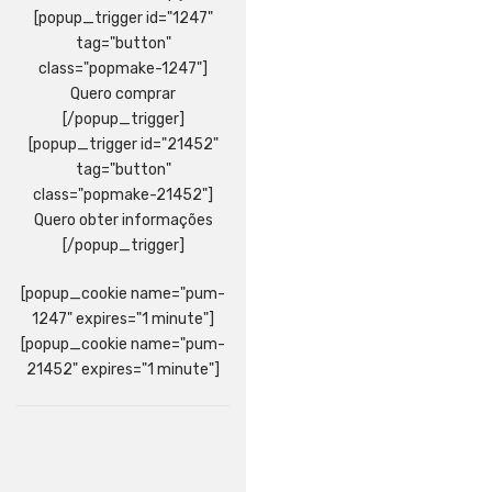
[popup_trigger id="1247"
tag="button"
class="popmake-1247"]
Quero comprar
[/popup_trigger]
[popup_trigger id="21452"
tag="button"
class="popmake-21452"]
Quero obter informações
[/popup_trigger]
[popup_cookie name="pum-
1247" expires="1 minute"]
[popup_cookie name="pum-
21452" expires="1 minute"]