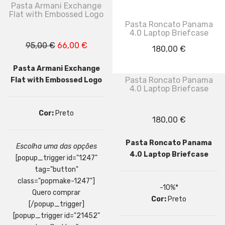
original
atual
Pasta Armani Exchange
Flat with Embossed Logo
era:
é:
Pasta Roncato Panama
95,00 €.
66,00 €.
4.0 Laptop Briefcase
O
O
95,00
€
66,00
€
180,00
€
preço
preço
Pasta Armani Exchange
original
atual
Pasta Roncato Panama
Flat with Embossed Logo
era:
é:
4.0 Laptop Briefcase
95,00 €.
66,00 €.
Cor:
Preto
180,00
€
Pasta Roncato Panama
Escolha uma das opções
4.0 Laptop Briefcase
[popup_trigger id="1247"
tag="button"
class="popmake-1247"]
-10%*
Quero comprar
Cor:
Preto
[/popup_trigger]
[popup_trigger id="21452"