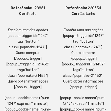
Referência:
198851
Referência:
220334
Cor:
Preto
Cor:
Castanho
Escolha uma das opções
Escolha uma das opções
[popup_trigger id="1247"
[popup_trigger id="1247"
tag="button"
tag="button"
class="popmake-1247"]
class="popmake-1247"]
Quero comprar
Quero comprar
[/popup_trigger]
[/popup_trigger]
[popup_trigger id="21452"
[popup_trigger id="21452"
tag="button"
tag="button"
class="popmake-21452"]
class="popmake-21452"]
Quero obter informações
Quero obter informações
[/popup_trigger]
[/popup_trigger]
[popup_cookie name="pum-
[popup_cookie name="pum-
1247" expires="1 minute"]
1247" expires="1 minute"]
[popup_cookie name="pum-
[popup_cookie name="pum-