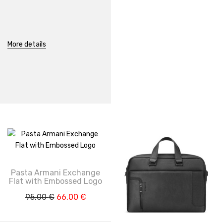
More details
Pasta Armani Exchange
Flat with Embossed Logo
O
O
95,00
€
66,00
€
preço
preço