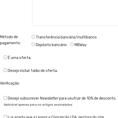
Método de
Transferência bancária/multibanco
pagamento:
Depósito bancário
MBWay
É uma oferta.
Desejo incluir talão de oferta.
Verificação:
Desejo subscrever
Newsletter
para usufruir de 10% de desconto.
Aplicável apenas para os artigos assinalados
Li e aceito que a Leonor e Conceição LDA, gestora do site