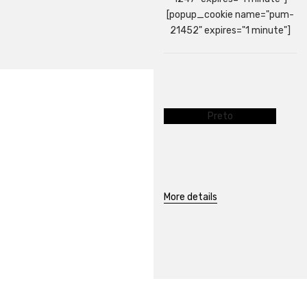
[popup_cookie name="pum-
21452" expires="1 minute"]
Preto
More details