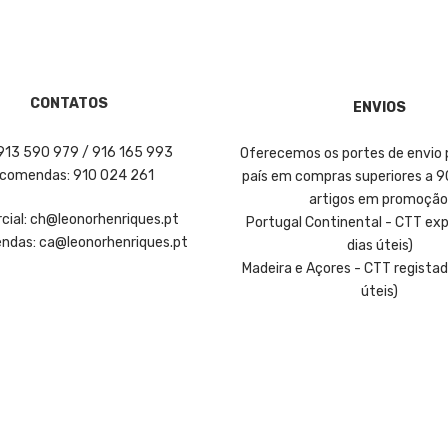
CONTATOS
ENVIOS
 913 590 979 / 916 165 993
Oferecemos os portes de envio 
comendas: 910 024 261
país em compras superiores a 
artigos em promoção
ial: ch@leonorhenriques.pt
Portugal Continental - CTT exp
das: ca@leonorhenriques.pt
dias úteis)
Madeira e Açores - CTT registad
úteis)