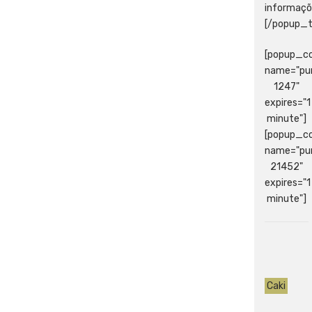
informaçõ
[/popup_t
[popup_co
name="p
1247"
expires="1
minute"]
[popup_co
name="p
21452"
expires="1
minute"]
Caki