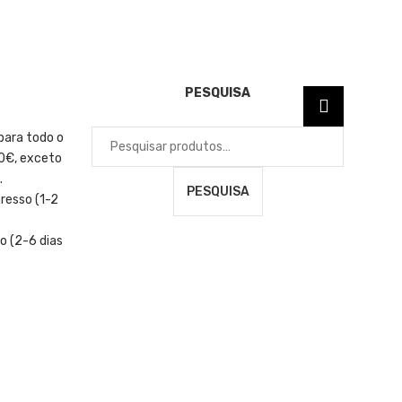
PESQUISA
Pesquisar
para todo o
por:
90€, exceto
.
PESQUISA
resso (1-2
o (2-6 dias