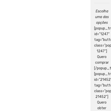
Escolha
uma das
opções
[popup_tr
id="1247"
tag="butt
class="po
1247"]
Quero
comprar
[/popup_t
[popup_tr
id="21452
tag="butt
class="po
21452"]
Quero
obter