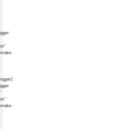
igger
on"
pmake-
rigger]
igger
"
on"
pmake-