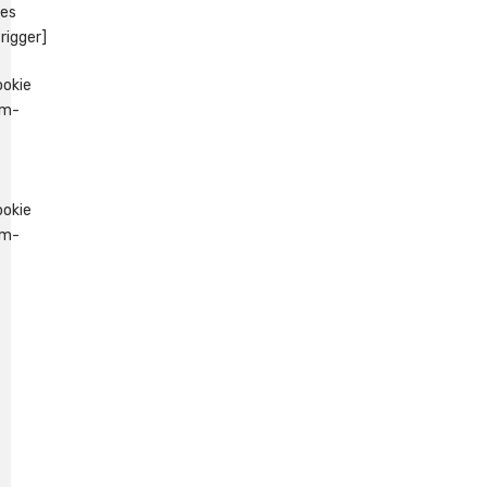
es
rigger]
okie
um-
okie
um-