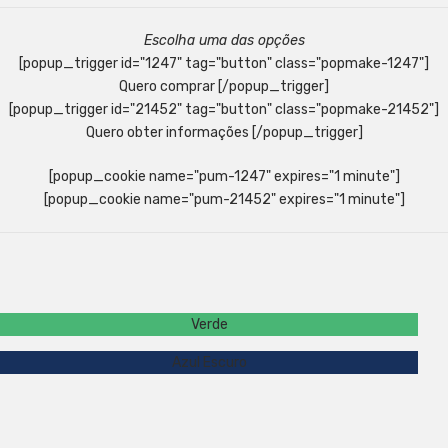
Escolha uma das opções
[popup_trigger id="1247" tag="button" class="popmake-1247"]
Quero comprar [/popup_trigger]
[popup_trigger id="21452" tag="button" class="popmake-21452"]
Quero obter informações [/popup_trigger]
[popup_cookie name="pum-1247" expires="1 minute"]
[popup_cookie name="pum-21452" expires="1 minute"]
Verde
Azul Escuro