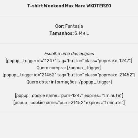
T-shirt Weekend Max Mara WKDTERZO
Cor:
Fantasia
Tamanhos:
S, M e L
Escolha uma das opções
[popup_trigger id="1247" tag="button" class="popmake-1247"]
Quero comprar [/popup_trigger]
[popup_trigger id="21452" tag="button" class="popmake-21452"]
Quero obter informações [/popup_trigger]
[popup_cookie name="pum-1247" expires="1 minute"]
[popup_cookie name="pum-21452" expires="1 minute"]