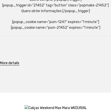
[popup_trigger id="21452" tag="button" class="popmake-21452"]
Quero obter informações [/popup_trigger]
[popup_cookie name="pum-1247" expires="1 minute"]
[popup_cookie name="pum-21452" expires="1 minute"]
More details