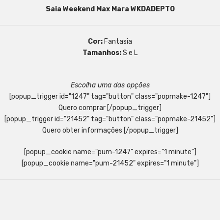
Saia Weekend Max Mara WKDADEPTO
Cor:
Fantasia
Tamanhos:
S e L
Escolha uma das opções
[popup_trigger id="1247" tag="button" class="popmake-1247"]
Quero comprar [/popup_trigger]
[popup_trigger id="21452" tag="button" class="popmake-21452"]
Quero obter informações [/popup_trigger]
[popup_cookie name="pum-1247" expires="1 minute"]
[popup_cookie name="pum-21452" expires="1 minute"]