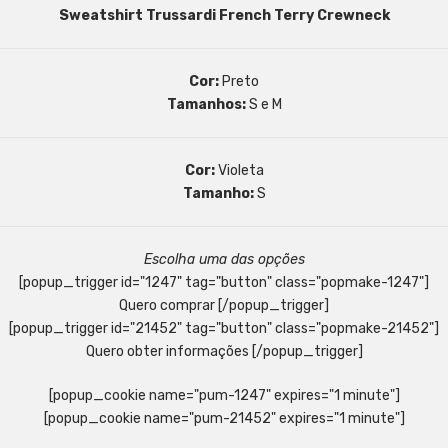
Sweatshirt Trussardi French Terry Crewneck
Cor:
Preto
Tamanhos:
S e M
Cor:
Violeta
Tamanho:
S
Escolha uma das opções
[popup_trigger id="1247" tag="button" class="popmake-1247"]
Quero comprar [/popup_trigger]
[popup_trigger id="21452" tag="button" class="popmake-21452"]
Quero obter informações [/popup_trigger]
[popup_cookie name="pum-1247" expires="1 minute"]
[popup_cookie name="pum-21452" expires="1 minute"]