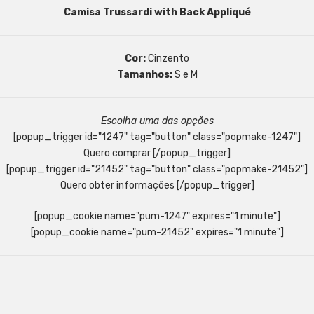
Camisa Trussardi with Back Appliqué
Cor:
Cinzento
Tamanhos:
S e M
Escolha uma das opções
[popup_trigger id="1247" tag="button" class="popmake-1247"]
Quero comprar [/popup_trigger]
[popup_trigger id="21452" tag="button" class="popmake-21452"]
Quero obter informações [/popup_trigger]
[popup_cookie name="pum-1247" expires="1 minute"]
[popup_cookie name="pum-21452" expires="1 minute"]