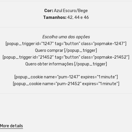
Cor:
Azul Escuro/Bege
Tamanhos:
42, 44 e 46
Escolha uma das opções
[popup_trigger id="1247" tag="button" class="popmake-1247"]
Quero comprar [/popup_trigger]
[popup_trigger id="21452" tag="button" class="popmake-21452"]
Quero obter informações [/popup_trigger]
[popup_cookie name="pum-1247" expires="1 minute"]
[popup_cookie name="pum-21452" expires="1 minute"]
More details