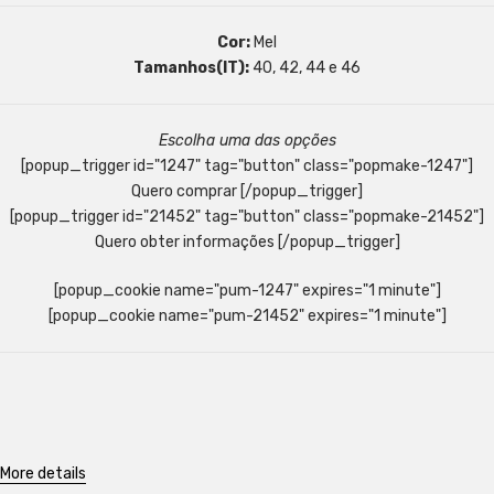
Cor:
Mel
Tamanhos(IT):
40, 42, 44 e 46
Escolha uma das opções
[popup_trigger id="1247" tag="button" class="popmake-1247"]
Quero comprar [/popup_trigger]
[popup_trigger id="21452" tag="button" class="popmake-21452"]
Quero obter informações [/popup_trigger]
[popup_cookie name="pum-1247" expires="1 minute"]
[popup_cookie name="pum-21452" expires="1 minute"]
More details