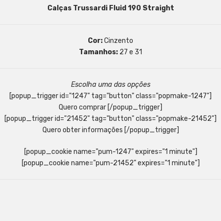
Calças Trussardi Fluid 190 Straight
Cor:
Cinzento
Tamanhos:
27 e 31
Escolha uma das opções
[popup_trigger id="1247" tag="button" class="popmake-1247"]
Quero comprar [/popup_trigger]
[popup_trigger id="21452" tag="button" class="popmake-21452"]
Quero obter informações [/popup_trigger]
[popup_cookie name="pum-1247" expires="1 minute"]
[popup_cookie name="pum-21452" expires="1 minute"]