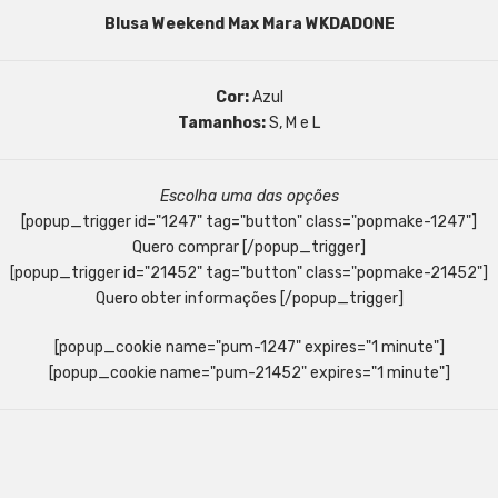
Blusa Weekend Max Mara WKDADONE
Cor:
Azul
Tamanhos:
S, M e L
Escolha uma das opções
[popup_trigger id="1247" tag="button" class="popmake-1247"]
Quero comprar [/popup_trigger]
[popup_trigger id="21452" tag="button" class="popmake-21452"]
Quero obter informações [/popup_trigger]
[popup_cookie name="pum-1247" expires="1 minute"]
[popup_cookie name="pum-21452" expires="1 minute"]