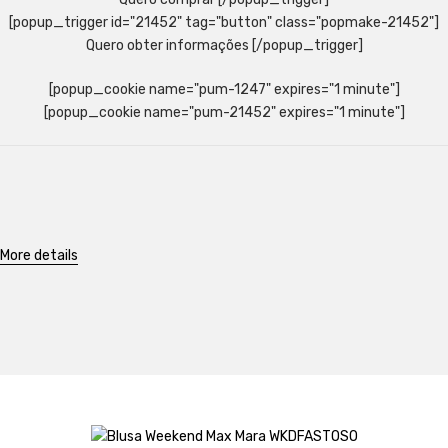
[popup_trigger id="21452" tag="button" class="popmake-21452"]
Quero obter informações [/popup_trigger]
[popup_cookie name="pum-1247" expires="1 minute"]
[popup_cookie name="pum-21452" expires="1 minute"]
More details