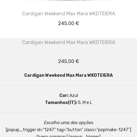
Cardigan Weekend Max Mara WKDTEIERA
245,00
€
Cardigan Weekend Max Mara WKDTEIERA
245,00
€
Cardigan Weekend Max Mara WKDTEIERA
Cor:
Azul
Tamanhos(IT):
S, M e L
Escolha uma das opções
[popup_trigger id="1247" tag="button" class="popmake-1247"]
Quero comprar [/popup_trigger]