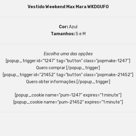
Vestido Weekend Max Mara WKDGUFO
Cor:
Azul
Tamanhos:
S e M
Escolha uma das opções
[popup_trigger id="1247" tag="button" class="popmake-1247"]
Quero comprar [/popup_trigger]
[popup_trigger id="21452" tag="button" class="popmake-21452"]
Quero obter informações [/popup_trigger]
[popup_cookie name="pum-1247" expires="1 minute"]
[popup_cookie name="pum-21452" expires="1 minute"]