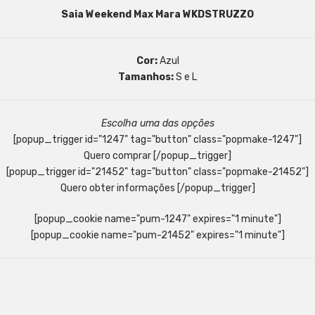
Saia Weekend Max Mara WKDSTRUZZO
Cor:
Azul
Tamanhos:
S e L
Escolha uma das opções
[popup_trigger id="1247" tag="button" class="popmake-1247"]
Quero comprar [/popup_trigger]
[popup_trigger id="21452" tag="button" class="popmake-21452"]
Quero obter informações [/popup_trigger]
[popup_cookie name="pum-1247" expires="1 minute"]
[popup_cookie name="pum-21452" expires="1 minute"]