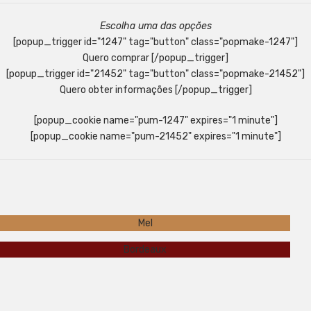
Escolha uma das opções
[popup_trigger id="1247" tag="button" class="popmake-1247"]
Quero comprar [/popup_trigger]
[popup_trigger id="21452" tag="button" class="popmake-21452"]
Quero obter informações [/popup_trigger]
[popup_cookie name="pum-1247" expires="1 minute"]
[popup_cookie name="pum-21452" expires="1 minute"]
Mel
Bordeaux